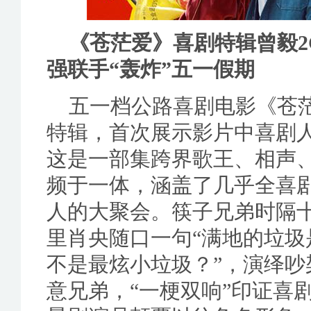
《苍茫爱》喜剧特辑曾毅2
强联手“轰炸”五一假期
五一档公路喜剧电影《苍
特辑，首次展示影片中喜剧
这是一部集跨界歌王、相声
频于一体，涵盖了几乎全喜
人的大聚会。筷子兄弟时隔
里肖央随口一句“满地的垃圾
不是最炫小垃圾？”，演绎
意兄弟，“一梗双响”印证喜