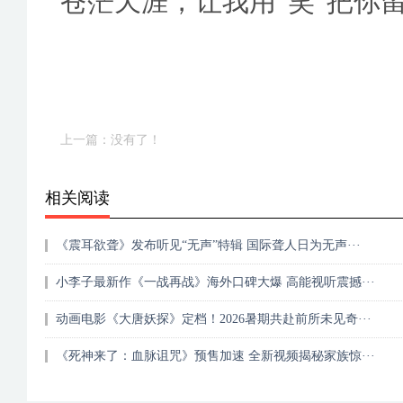
苍茫天涯，让我用“笑”把你
上一篇：没有了！
相关阅读
《震耳欲聋》发布听见“无声”特辑 国际聋人日为无声···
小李子最新作《一战再战》海外口碑大爆 高能视听震撼···
动画电影《大唐妖探》定档！2026暑期共赴前所未见奇···
《死神来了：血脉诅咒》预售加速 全新视频揭秘家族惊···