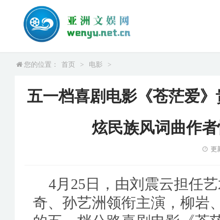
您的位置：
首页
>
电影
>
五一档喜剧电影《苍茫爱》贵
炫民族风词曲作者
更新
4月25日，由刘震云担任
奇、孙艺洲领衔主演，柳岩