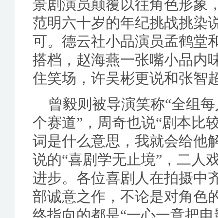
景剧演员颠覆以往角色形象
范明六十岁的年纪挑战挑染
可。德云社小品演员孟鹤堂
搭档，赵海燕一张嘴小品内
住笑场，许吴彬更说和张智
曾毅则被导演笑称“全组每
个赛道”，周奇也说“剧本比
词是什么意思，我就会给他
说的“喜剧学无止境”，二人
进步。各位喜剧人在拍摄中
部诚意之作，不论是对角色
终指向的都是“一心一意把电