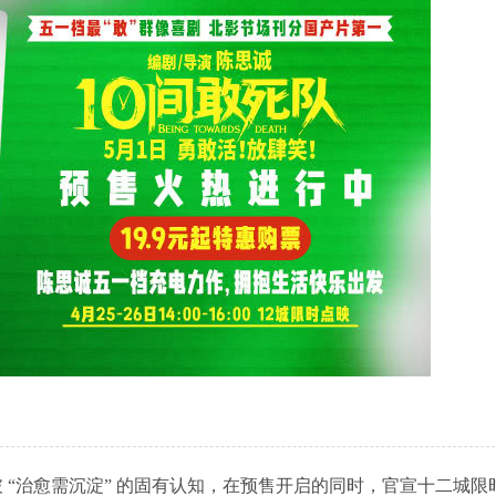
破 “治愈需沉淀” 的固有认知，在预售开启的同时，官宣十二城限