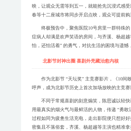
映，让观众无需等到五一，就能抢先沉浸式感受影片的欢
春等十二座城市将同步开启点映，观众可提前购票，
终极预告中，聚焦医院10号房里一群特殊的
症病人却满是欢声笑语的房间，与齐溪、杨超越
怕，还怕活着” 的勇气，对抗生活的困境与遗
北影节封神出圈 喜剧外壳藏治愈内核
作为北影节 “天坛奖” 主竞赛影片，《1
呼声，成为北影节历史上首次加场放映的主竞赛
不同于常规喜剧的刻意煽笑，陈思诚以轻快
用最真实的烟火气与最鲜活的人物，传递 “勇敢活
过程如同为疲惫生活充电，走出影院便只想好好拥
密集且不落俗套，齐溪、杨超越等主演也精准拿