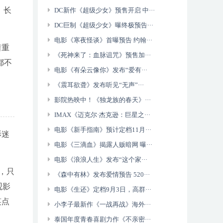
、长
DC新作《超级少女》预售开启 中···
DC巨制《超级少女》曝终极预告···
电影《寒夜怪谈》首曝预告 约翰···
着重
《死神来了：血脉诅咒》预售加···
都不
电影《有朵云像你》发布“爱有···
《震耳欲聋》发布听见“无声”···
影院热映中！《独龙族的春天》···
IMAX《迈克尔·杰克逊：巨星之···
电影《新手指南》预计定档11月···
影迷
电影《三滴血》揭露人贩暗网 曝···
电影《浪浪人生》发布“这个家···
，只
《森中有林》发布爱情预告 520···
观影
电影《生还》定档9月3日，高群···
笑点
小李子最新作《一战再战》海外···
泰国年度青春喜剧力作《不亲密···