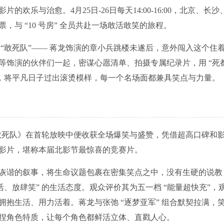
乐与治愈。4月25日-26日每天14:00-16:00，北京、长沙
与 “10 号房” 全员共赴一场敢活敢笑的旅程。
 “敢死队”—— 蒋龙饰演的章小兵跳楼未遂后，意外闯入这个住
等饰演的伙伴们一起，密谋心愿清单、拍摄专属纪录片，用 “死
憾，将平凡日子过出滚烫模样，每一个名场面都兼具笑点与力量。
0间敢死队》在首轮放映中便收获全场爆笑与盛赞，凭借超高口碑和
影片，堪称本届北影节最惊喜的竞赛片。
诙谐的叙事，将生命议题包裹在密集笑点之中，没有生硬的说教
、放肆笑” 的生活态度。观众评价其为五一档 “能量超快充”，
抱生活、用力活着。蒋龙与张弛 “逐梦亚军” 组合默契拉满，
捏角色特质，让每个角色都鲜活立体、直戳人心。