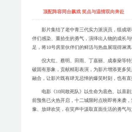
顶配阵容同台飙戏 笑点与温情双向奔赴
影片集结了老中青三代实力派演员，组成堪称
伴们感染、重拾生的勇气，演绎出人物的成长与
足，将10号房里伙伴们的鲜活与热血展现得淋漓
倪大红、蔡明、田雨、丁嘉丽、成泰燊等特
破固有形象，贡献精彩表演，为影片增添更多笑
融合，让影片既有肆无忌惮的爆笑时刻，也有直
电影《10间敢死队》以生命为底色、以喜
前预售已火热开启，十二城限时点映即将来袭，5月
豫、放肆欢笑，在笑声中汲取直面生活的勇气与