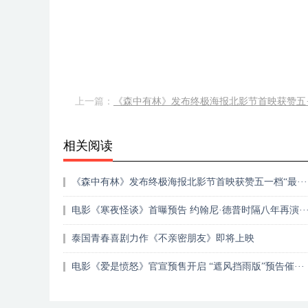
上一篇：
《森中有林》发布终极海报北影节首映获赞五··
相关阅读
《森中有林》发布终极海报北影节首映获赞五一档“最···
电影《寒夜怪谈》首曝预告 约翰尼·德普时隔八年再演··
泰国青春喜剧力作《不亲密朋友》即将上映
电影《爱是愤怒》官宣预售开启 “遮风挡雨版”预告催···