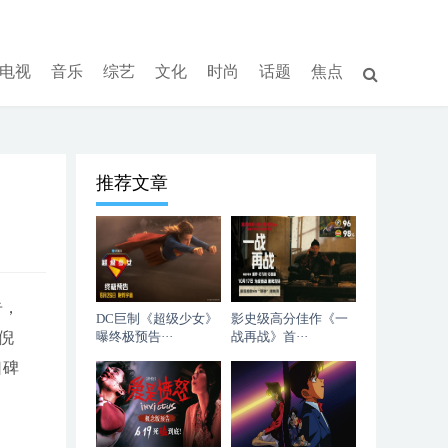
电视
音乐
综艺
文化
时尚
话题
焦点
推荐文章
告，
DC巨制《超级少女》
影史级高分佳作《一
倪
曝终极预告···
战再战》首···
口碑