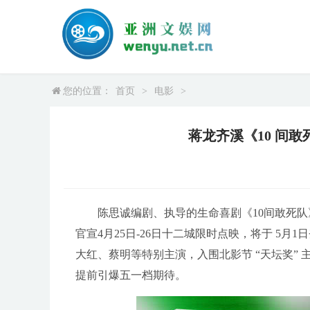
您的位置：
首页
>
电影
>
蒋龙齐溪《10 间
陈思诚编剧、执导的生命喜剧《10间敢死队
官宣4月25日-26日十二城限时点映，将于 5
大红、蔡明等特别主演，入围北影节 “天坛奖”
提前引爆五一档期待。