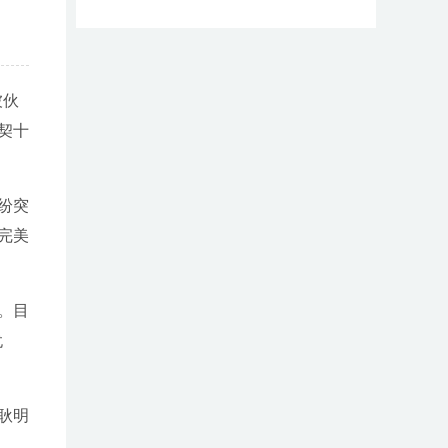
被伙
契十
纷突
完美
。目
犹
耿明