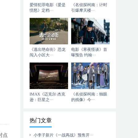
爱情犯罪电影《爱是
《名侦探柯南：计时
愤怒》定档···
引爆摩天楼···
《逃出绝命街》恐龙
电影《寒夜怪谈》首
闯入小区大···
曝预告 约翰···
IMAX《迈克尔·杰克
《名侦探柯南：独眼
逊：巨星之···
的残像》今···
热门文章
时点
小李子新片《一战再战》预售开···