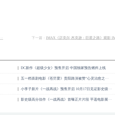
·
下一篇：
IMAX《迈克尔·杰克逊：巨星之路》观影 IMA
DC新作《超级少女》预售开启 中国独家预告燃炸上线
·
五一档喜剧电影《苍茫爱》贵阳路演被赞“心灵治愈之···
小李子新片《一战再战》预售开启 10月17日见证影史级···
影史级高分佳作《一战再战》首曝正片片段 平遥电影展···