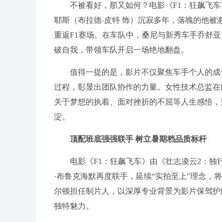
不被看好，那又如何？电影《F1：狂飙飞
耶斯（布拉德·皮特 饰）沉寂多年，落魄的他被濒
重返F1赛场。在车队中，桑尼与新秀车手乔舒亚
破自我，带领车队开启一场绝地翻盘。
值得一提的是，影片不仅聚焦车手个人的成
过程，彰显出团队协作的力量。女性技术总监在
关于梦想的执着、面对挫折的不屈等人生感悟，
淀。
顶配班底强强联手 树立暑期档品质标杆
电影《F1：狂飙飞车》由《壮志凌云2：独
·布鲁克海默再度联手，延续“实拍至上”理念，将
尔顿担任制片人，以深厚专业背景为影片保驾护
独特魅力。