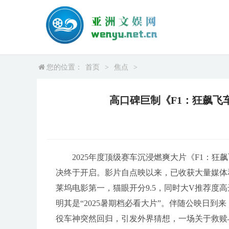
您的位置：
首页
>
焦点
>
高口碑巨制《F1：狂飙飞
2025年度顶级赛车沉浸燃爽大片《F1：
决终于开启。影片自点映以来，已收获大量媒体
莱坞电影第一，猫眼开分9.5，同时大V推荐度高
明其是“2025暑期档必看大片”。伴随公映日到
役车神突然回归，引发外界猜想，一场关于救赎