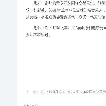
此外，影片的音乐团队同样众星云集。好莱
乐。朴彩英、艾德·希兰等17位全球知名音乐
频共振，令观众仿佛置身现场，享受一场无与伦
电影《F1：狂飙飞车》由Apple原创电
大片不容错过。
上一篇：
《F1：狂飙飞车》口碑走高 6.26全国点映开启·