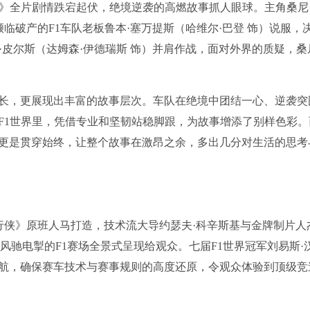
车》全片剧情跌宕起伏，绝境逆袭的高燃故事抓人眼球。主角桑尼
临破产的F1车队老板鲁本·塞万提斯（哈维尔·巴登 饰）说服，
·皮尔斯（达姆森·伊德瑞斯 饰）并肩作战，面对外界的质疑，桑
长，更展现出丰富的故事层次。车队在绝境中团结一心、逆袭突
F1世界里，凭借专业和坚韧站稳脚跟，为故事增添了别样色彩。
更是贯穿始终，让整个故事在激昂之余，多出几分对生活的思考
行侠》原班人马打造，技术流大导约瑟夫·科辛斯基与金牌制片人
风驰电掣的F1赛场全景式呈现给观众。七届F1世界冠军刘易斯·
航，确保赛车技术与赛事规则的高度还原，令观众体验到顶级竞