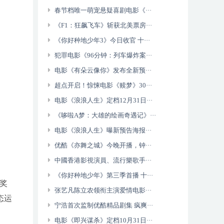
春节档唯一萌宠悬疑喜剧电影《···
《F1：狂飙飞车》斩获北美票房···
《你好种地少年3》今日收官 十···
犯罪电影《96分钟：列车爆炸案···
电影《有朵云像你》发布全新预···
超点开启！惊悚电影《赎梦》30···
电影《浪浪人生》定档12月31日···
《哆啦A梦：大雄的绘画奇遇记》···
电影《浪浪人生》曝新预告海报···
优酷《亦舞之城》今晚开播，钟···
中國香港影視演員、流行樂歌手···
《你好种地少年》第三季首播 十···
奖
张艺凡陈立农领衔主演爱情电影···
态运
宁浩首次监制优酷精品剧集 疯爽···
电影《即兴谋杀》定档10月31日···