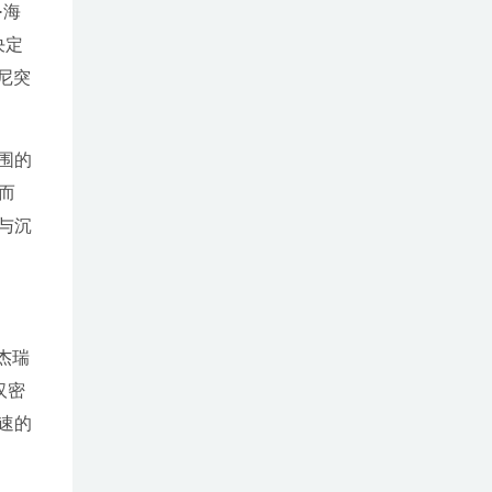
·海
决定
尼突
围的
而
与沉
杰瑞
汉密
速的