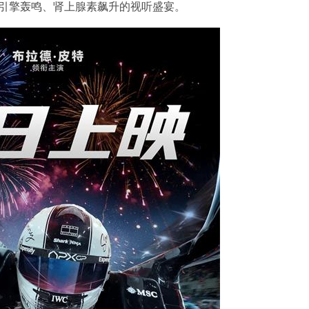
引擎轰鸣、肾上腺素飙升的视听盛宴。