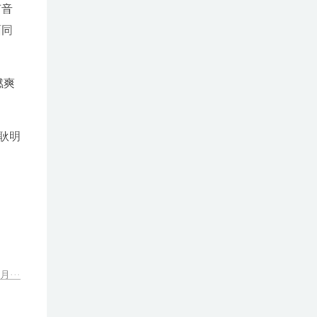
声音
面同
燃爽
耿明
···