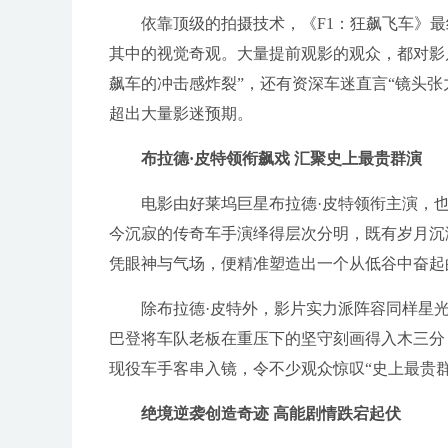
依靠顶级的拍摄技术，《F1：狂飙飞车》
其中的视觉奇观。大量提前观影的观众，都对影
飙车的冲击感炸裂”，还有资深车迷直言“镜头张
超出大量影迷预期。
布拉德·皮特领衔飙戏 汇聚史上最贵群演
电影由好莱坞巨星布拉德·皮特领衔主演，
今沉寂的传奇车手演绎得层次分明，既有岁月沉
凭眼神与气场，便精准塑造出一个从低谷中奋起
除布拉德·皮特外，影片实力派阵容同样星
巴登将车队老板在重压下的坚守刻画得入木三分
现役车手客串入镜，令不少观众惊叹“史上最贵群
绝境逆袭创造奇迹 高能剧情跌宕起伏