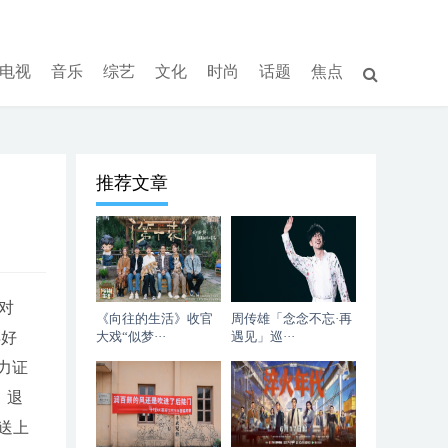
电视
音乐
综艺
文化
时尚
话题
焦点
推荐文章
对
《向往的生活》收官
周传雄「念念不忘·再
年好
大戏“似梦···
遇见」巡···
力证
，退
送上