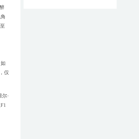
醉
视角
甚至
、如
，仅
尔·
F1