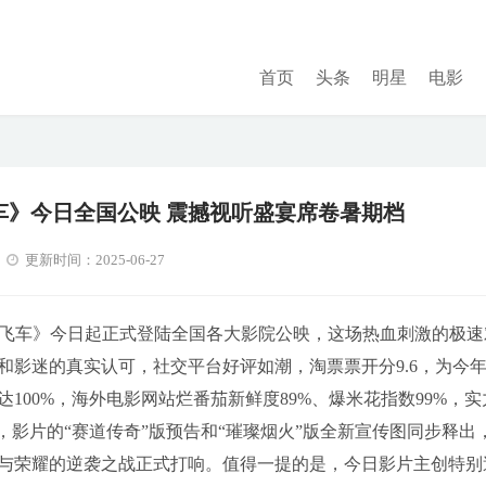
首页
头条
明星
电影
车》今日全国公映 震撼视听盛宴席卷暑期档
更新时间：2025-06-27
狂飙飞车》今日起正式登陆全国各大影院公映，这场热血刺激的极速
和影迷的真实认可，社交平台好评如潮，淘票票开分9.6，为今
达100%，海外电影网站烂番茄新鲜度89%、爆米花指数99%，实
来，影片的“赛道传奇”版预告和“璀璨烟火”版全新宣传图同步释出
与荣耀的逆袭之战正式打响。值得一提的是，今日影片主创特别