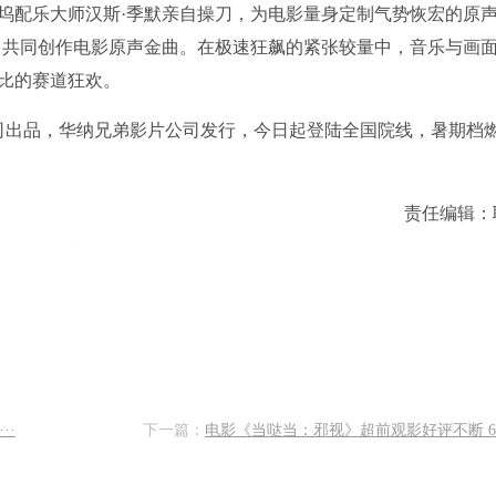
坞配乐大师汉斯·季默亲自操刀，为电影量身定制气势恢宏的原
人，共同创作电影原声金曲。在极速狂飙的紧张较量中，音乐与画
比的赛道狂欢。
影公司出品，华纳兄弟影片公司发行，今日起登陆全国院线，暑期档
责任编辑：
··
下一篇：
电影《当哒当：邪视》超前观影好评不断 6月