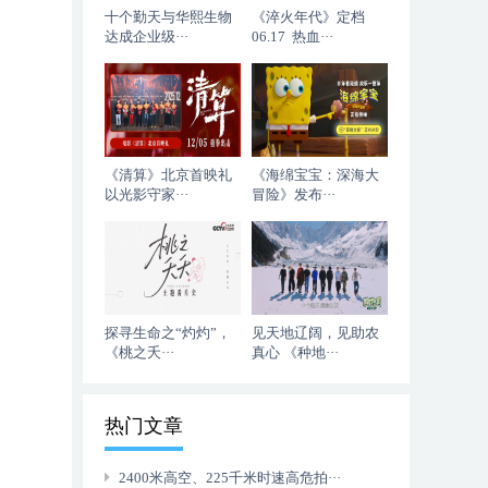
十个勤天与华熙生物
《淬火年代》定档
达成企业级···
06.17 热血···
《清算》北京首映礼
《海绵宝宝：深海大
以光影守家···
冒险》发布···
探寻生命之“灼灼”，
见天地辽阔，见助农
《桃之夭···
真心 《种地···
热门文章
2400米高空、225千米时速高危拍···