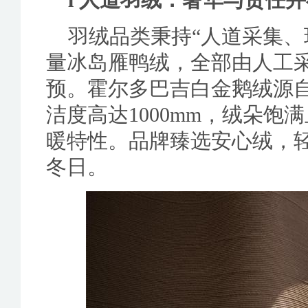
l 人道羽绒：奢华与责任
羽绒品类秉持“人道采集、
量冰岛雁鸭绒，全部由人工
预。霍尔多巴吉白金鹅绒源
洁度高达1000mm，绒朵
暖特性。品牌臻选安心绒，
冬日。