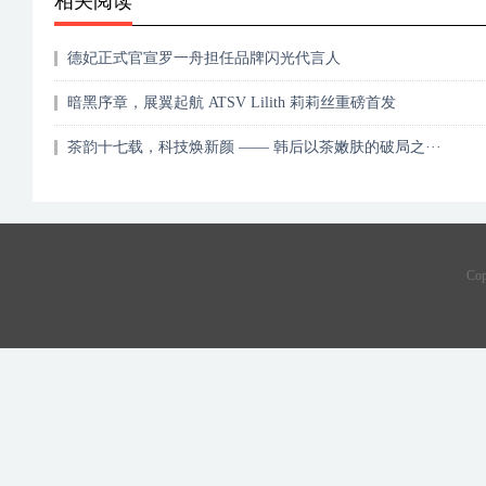
相关阅读
德妃正式官宣罗一舟担任品牌闪光代言人
暗黑序章，展翼起航 ATSV Lilith 莉莉丝重磅首发
茶韵十七载，科技焕新颜 —— 韩后以茶嫩肤的破局之···
Co