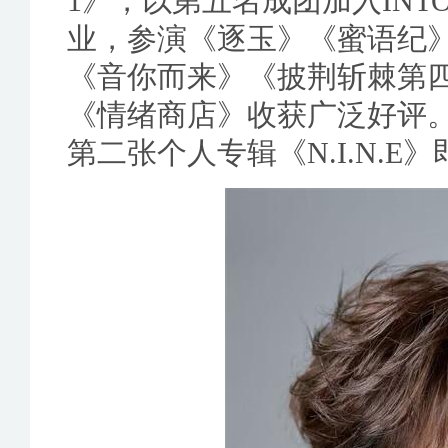
1》，以第五名成团加入INT
业，参演《逐玉》《蜜语纪
《音你而来》《披荆斩棘第
《情绪商店》收获广泛好评
第二张个人专辑《N.I.N.E