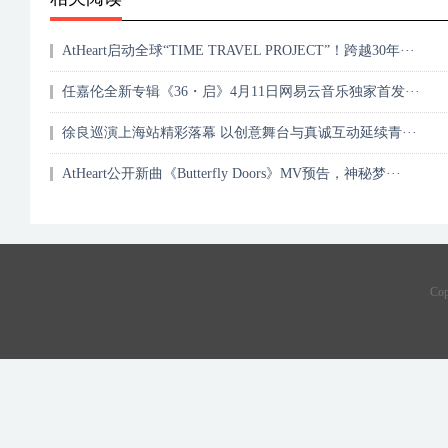
AtHeart启动全球“TIME TRAVEL PROJECT”！跨越30年···
任嘉伦全新专辑《36・启》4月11日网易云音乐独家首发···
徐良巡演上海站精彩落幕 以创意舞台与真诚互动延续青···
AtHeart公开新曲《Butterfly Doors》MV预告，神秘梦···
Co