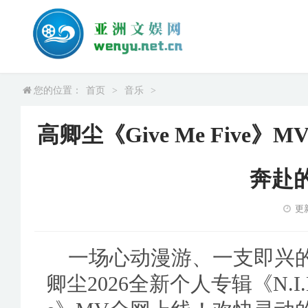
您的位置：
首页
>
音乐
>
高卿尘《Give Me Fiv
奔赴
更新
一场心动漫游、一支即兴
卿尘2026全新个人专辑《N.I.N