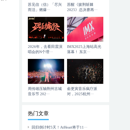
苏见信（信）「尽兴
苏醒《披荆斩棘
而活」燃爆···
2025》总决赛再···
2026年，去看田震演
IMX2025上海站高光
唱会的N个理···
落幕！ 东京···
周传雄压轴荆州古城
俞更寅音乐疯疗派
音乐节 202···
对，2025杭州···
热门文章
回归倒计时5天！AtHeart将于11···