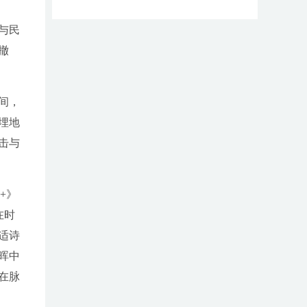
与民
撤
间，
埋地
击与
+》
在时
适诗
晖中
在脉