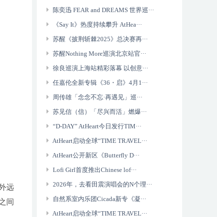
陈奕迅 FEAR and DREAMS 世界巡···
《Say It》热度持续攀升 AtHea···
苏醒《披荆斩棘2025》总决赛再···
苏醒Nothing More巡演北京站官···
徐良巡演上海站精彩落幕 以创意···
任嘉伦全新专辑《36・启》4月1···
周传雄「念念不忘·再遇见」巡···
苏见信（信）「尽兴而活」燃爆···
“D-DAY” AtHeart今日发行TIM···
AtHeart启动全球“TIME TRAVEL···
AtHeart公开新区《Butterfly D···
Lofi Girl首度推出Chinese lof···
2026年，去看田震演唱会的N个理···
外远
自然系室内乐团Cicada新专《凝···
之间
AtHeart启动全球“TIME TRAVEL···