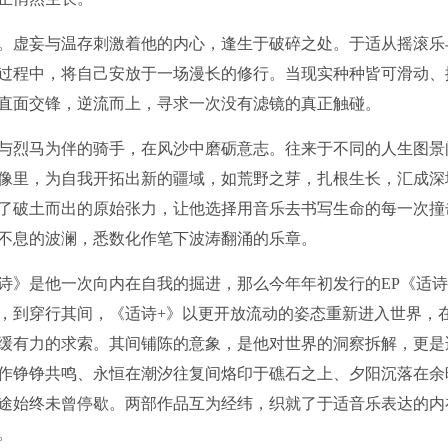
。虚妄与温存刺激着他的内心，逢生于破碎之处。于适从摇滚乐
过程中，将自己安放于一场漫长的修行。当现实种种皆可滑动、
直面交锋，逆流而上，寻求一次没有滤镜的真正触碰。
与烈马为伴的骑手，在风沙中磨砺意志。往来于不同的人生图景
像里，为自我开拓出新的疆域，如荒野之芽，扎根生长，汇成深
了破土而出的原始张力，让他选择用音乐去书写生命的每一次撞
不息的波澜，悉数化作笔下波涛翻涌的乐章。
诗》是他一次向内在自我的掘进，那么今年年初发行的EP《适诗
，到穿行其间，《适诗+》以更开放流动的姿态重新进入世界，
缓有力的求索。其间铺陈的意象，是他对世界的洞察拆解，更是
作铮铮共鸣、永恒在潮汐往复间烙印于礁石之上、夕阳沉落在余
途始终未曾停歇。两部作品互为经纬，织就了于适音乐表达的内
。