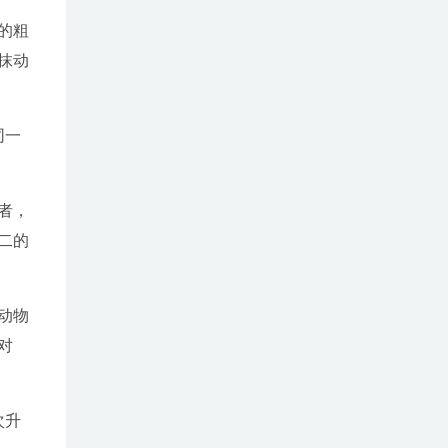
的粗
抹动
同一
者，
二的
动物
对
次升