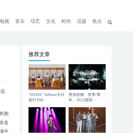
电视
音乐
综艺
文化
时尚
话题
焦点
推荐文章
综合
“D-DAY” AtHeart今日
房东的猫「世界/青
发行TIM···
年」2025巡回···
奔跑
命名
壤中