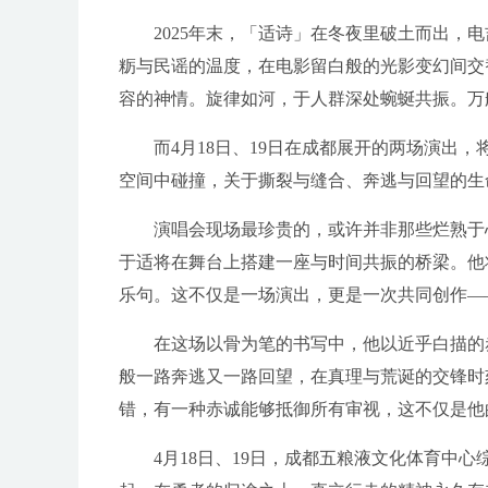
2025年末，「适诗」在冬夜里破土而出
粝与民谣的温度，在电影留白般的光影变幻间交
容的神情。旋律如河，于人群深处蜿蜒共振。万
而4月18日、19日在成都展开的两场演出
空间中碰撞，关于撕裂与缝合、奔逃与回望的生
演唱会现场最珍贵的，或许并非那些烂熟于
于适将在舞台上搭建一座与时间共振的桥梁。他
乐句。这不仅是一场演出，更是一次共同创作—
在这场以骨为笔的书写中，他以近乎白描的
般一路奔逃又一路回望，在真理与荒诞的交锋时
错，有一种赤诚能够抵御所有审视，这不仅是他
4月18日、19日，成都五粮液文化体育中