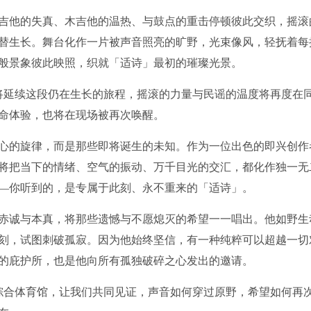
，电吉他的失真、木吉他的温热、与鼓点的重击停顿彼此交织，摇滚
替生长。舞台化作一片被声音照亮的旷野，光束像风，轻抚着每
般景象彼此映照，织就「适诗」最初的璀璨光景。
，将延续这段仍在生长的旅程，摇滚的力量与民谣的温度将再度在
命体验，也将在现场被再次唤醒。
心的旋律，而是那些即将诞生的未知。作为一位出色的即兴创作
将把当下的情绪、空气的振动、万千目光的交汇，都化作独一无
—你听到的，是专属于此刻、永不重来的「适诗」。
赤诚与本真，将那些遗憾与不愿熄灭的希望一一唱出。他如野生
刻，试图刺破孤寂。因为他始终坚信，有一种纯粹可以超越一切
的庇护所，也是他向所有孤独破碎之心发出的邀请。
心综合体育馆，让我们共同见证，声音如何穿过原野，希望如何再