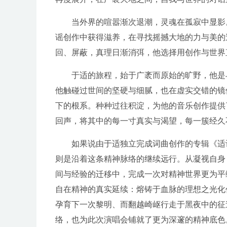
当外界的喧嚣渐次退潮，灵魂在孤寂中显影
谣创作中获得滋养，在寻找摇撼大地的力与美的
回、屏蔽，真理日渐消弭，他选择用创作与世界
于适的旅程，始于广袤而原始的旷野，他是
他触碰过世间的坚硬与细腻，也在虚实交错的镜
下的根系。种种过往积淀，为他的音乐创作提供
回声，将其中的每一寸真实与渴望，每一簇经久
如果说由于适独立完成词曲创作的专辑《适
则是沿着这条精神脉络的继续远行。从凝视自身
间与经验的迁移中，完成一次对精神世界更为平
自在精神的真实延续：熔铸于血脉的理想之光化
孕育下一次黎明、而翻越崎岖行走于黑夜中的征
络，也为此次演唱会铺就了更为深邃的精神底色