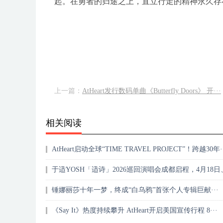
起。在勇者的归途之上，直立行走的精神永久存
上一篇：
AtHeart发行数码单曲《Butterfly Doors》 开···
相关阅读
AtHeart启动全球“TIME TRAVEL PROJECT”！跨越30年··
于适YOSH「适诗」2026巡回演唱会成都启程，4月18日、
锤娜丽莎十年一梦，终成“白乌鸦”首张个人专辑巨献···
《Say It》热度持续攀升 AtHeart开启美国宣传行程 8···