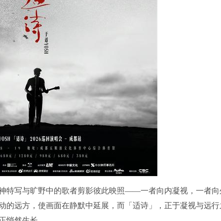
神特写与旷野中的歌者剪影彼此映照——一者向内凝视，一者向
动的远方，使画面在静默中延展，而「适诗」，正于凝视与远行
正悄然生长。