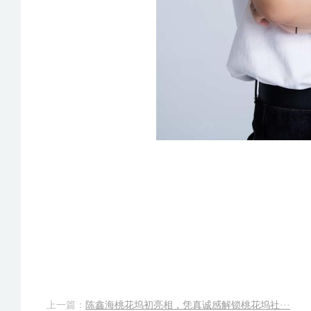
上一篇：
陈鑫海桃花坞初亮相，凭真诚感解锁桃花坞社···