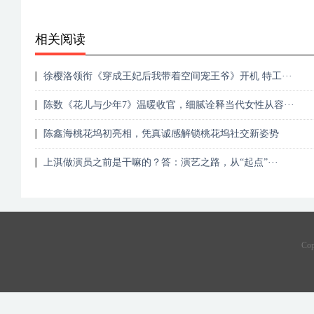
相关阅读
徐樱洛领衔《穿成王妃后我带着空间宠王爷》开机 特工···
陈数《花儿与少年7》温暖收官，细腻诠释当代女性从容···
陈鑫海桃花坞初亮相，凭真诚感解锁桃花坞社交新姿势
上淇做演员之前是干嘛的？答：演艺之路，从“起点”···
Co