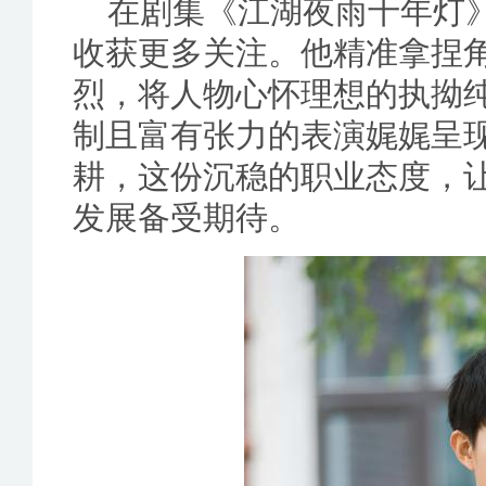
在剧集《江湖夜雨十年灯
收获更多关注。他精准拿捏
烈，将人物心怀理想的执拗
制且富有张力的表演娓娓呈
耕，这份沉稳的职业态度，
发展备受期待。