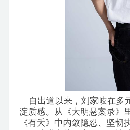
自出道以来，刘家岐在多
淀质感。从《大明悬案录》
《有夭》中内敛隐忍、坚韧