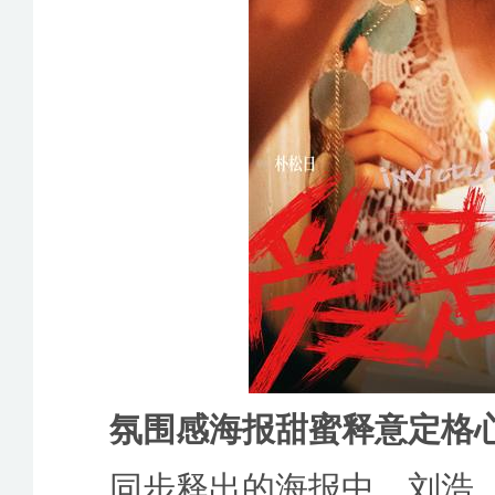
氛围感海报甜蜜释意定格
同步释出的海报中，刘浩