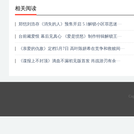
相关阅读
郑恺刘浩存《消失的人》预售开启 5.1解锁小区罪恶迷···
台前藏爱恨 幕后见真心 《爱是愤怒》制作特辑解锁王···
《亲爱的仇敌》定档5月7日 高叶陈妍希在竞争和救赎间···
《谍报上不封顶》滴血不漏初见版首发 肖战游刃有余···
Co