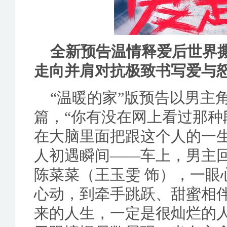
全新预告温情释爱后世界撕
走向并肩对抗极致书写爱与
“温暖的家”版预告以男主
篇，“你有没在网上看过那
在大脑里面把跟这个人的一
人初遇瞬间——车上，男主
陈菜菜（王玉雯 饰），一眼
心动，到牵手跳跃、甜蜜相
来的人生，一定是很灿烂的