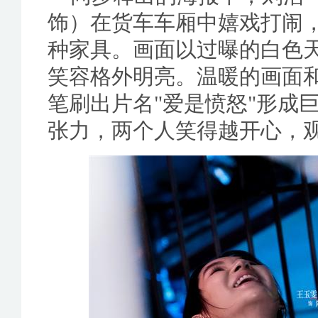
饰）在货车车厢中嬉戏打闹
种家具。画面以过曝的白色
笑容格外明亮。温暖的画面和“
笔刷出片名"爱是愤怒"形成
张力，两个人笑得越开心，