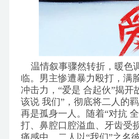
温情叙事骤然转折，暖色
临。男主惨遭暴力殴打，满
冲击力，“爱是 合起伙”揭
该说 我们”，彻底将二人的
再是孤身一人。随着“对抗 
打、鼻腔口腔溢血、牙齿受
痛感中，二人以“我们”之名