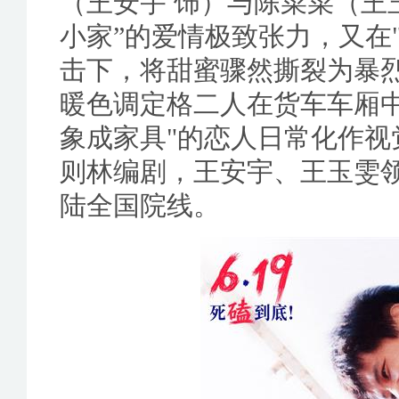
（王安宇 饰）与陈菜菜（王
小家”的爱情极致张力，又在
击下，将甜蜜骤然撕裂为暴
暖色调定格二人在货车车厢
象成家具"的恋人日常化作
则林编剧，王安宇、王玉雯领
陆全国院线。