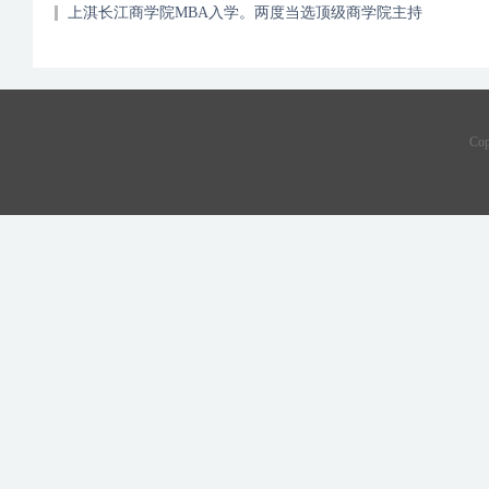
上淇长江商学院MBA入学。两度当选顶级商学院主持
Co