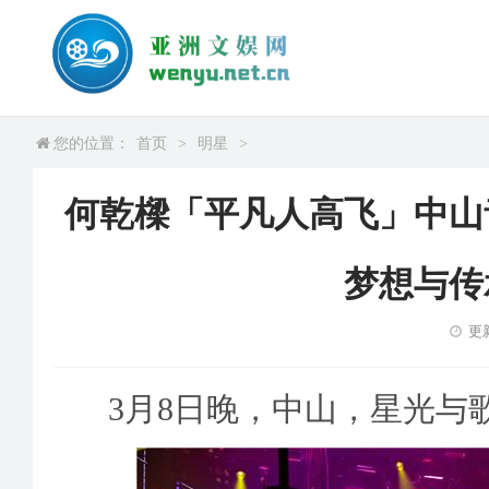
您的位置：
首页
>
明星
>
何乾樑「平凡人高飞」中山
梦想与传
更新
3月8日晚，中山，星光与