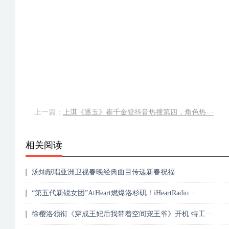
上一篇：
上淇《逐玉》崔千金登抖音热搜第四，角色热···
相关阅读
汤灿献唱亚洲卫视春晚经典曲目传递新春祝福
“第五代新锐女团”AtHeart燃爆洛杉矶！iHeartRadio···
徐樱洛领衔《穿成王妃后我带着空间宠王爷》开机 特工···