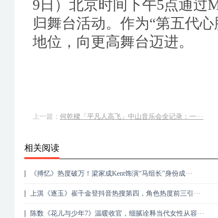
9日）北京时间下午5点通过Mne
归舞台活动。作为“第五代心
地位，向更高舞台迈进。
上一篇：
何乾樑「平凡人高飞」中山音乐会全记录：一···
相关阅读
《搏忆》热度破万！梁家成Kent饰演“马组长”身份成···
上淇《逐玉》崔千金登抖音热搜第四，角色热度前三引···
陈数《花儿与少年7》温暖收官，细腻诠释当代女性从容···