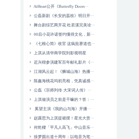
AtHeart公开《Butterfly Doors···
公磊新剧《长安的荔枝》明日开···
舞台剧综艺两开花 杜若溪完美诠···
00后小花许诺签约懂得文化，新···
《七根心简》收官 这疯批赛道也···
上淇从清华商学院到影视明星
迟兴楷参演建军百年献礼影片《···
江湖风云起！《狮城山海》热播···
陈鑫海桃花坞初亮相，凭真诚感···
公磊《宗师列传·大宋词人传》···
上淇做演员之前是干嘛的？答：···
奚望主演《我的山与海》开播···
赵露思为上淇提裙摆！星光大赏···
何乾樑「平凡人高飞」中山音乐···
徐梦圆出道十周年：以电音为笔···