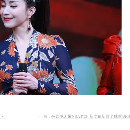
··
下一篇：
任嘉伦闪耀NBA赛场 新专辑新歌全球首唱创高