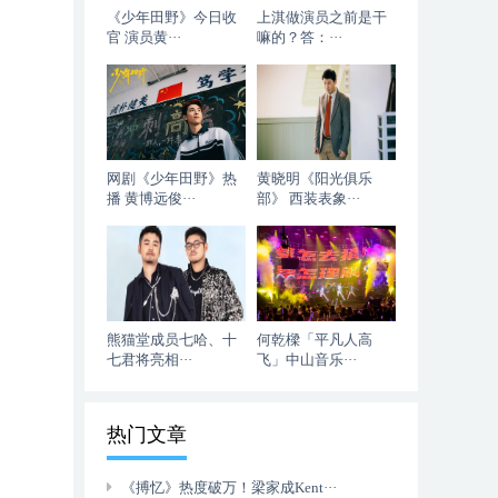
《少年田野》今日收
上淇做演员之前是干
官 演员黄···
嘛的？答：···
网剧《少年田野》热
黄晓明《阳光俱乐
播 黄博远俊···
部》 西装表象···
熊猫堂成员七哈、十
何乾樑「平凡人高
七君将亮相···
飞」中山音乐···
热门文章
《搏忆》热度破万！梁家成Kent···